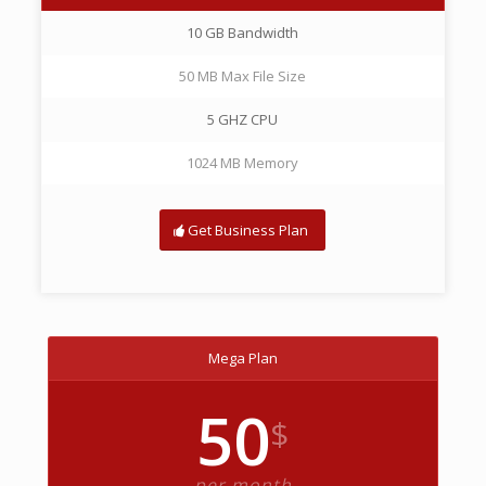
10 GB Bandwidth
50 MB Max File Size
5 GHZ CPU
1024 MB Memory
Get Business Plan
Mega Plan
50
$
per month