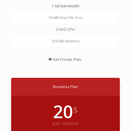
1 GB Bandwidth
10 MB Max File Size
3 GHZ CPU
256 MB Memory
Get Private Plan
Business Plan
20
$
per month