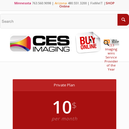
Minnesota
763.560.9098 |
Arizona
480.551.3200 |
FixMeIT
|
SHOP
Online
CES
Imaging
wins
Service
Provider
of the
Year
Private Plan
10
$
per month